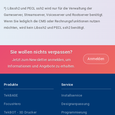
²) Libssh2 und PECL ssh2 wird nur für die Verwaltung der
Gameserver, Streamserver, Voiceserver und Rootserver benötigt.
Wenn Sie lediglich die CMS oder Rechnungsfunktionen nutzen
möchten, wird kein Libssh2 und PECL ssh2 benötigt.
Sie wollen nichts verpassen?
Anmelden
Jetzt zum Newsletter anmelden, um
Informationen und Angebote zu erhalten.
Produkte
Service
TekBASE
Installservice
FocusHero
Designanpassung
TekBOT - 3D Drucker
Programmierung