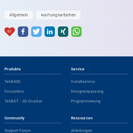
Allgemein
wartungsarbeiten
61
Produkte
Service
TekBASE
Installservice
FocusHero
Designanpassung
TekBOT - 3D Drucker
Programmierung
Community
Ressourcen
Support Forum
Anleitungen